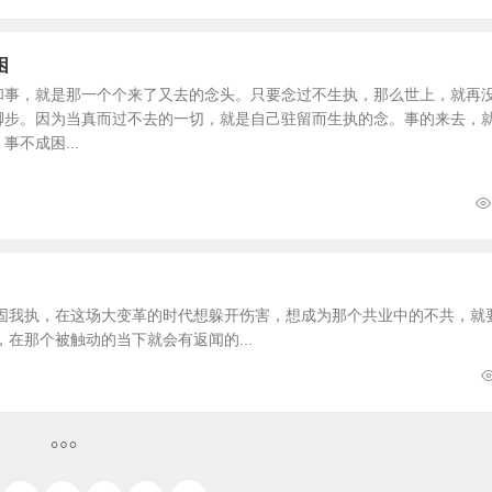
困
和事，就是那一个个来了又去的念头。只要念过不生执，那么世上，就再
脚步。因为当真而过不去的一切，就是自己驻留而生执的念。事的来去，
不成困...
固我执，在这场大变革的时代想躲开伤害，想成为那个共业中的不共，就
在那个被触动的当下就会有返闻的...