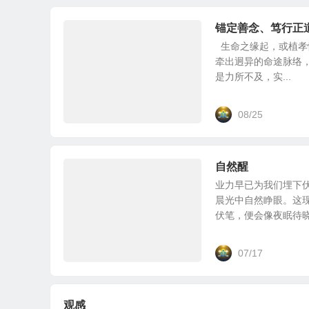
锚定善念、笃行正
生命之缘起，或植孝
牵出迥异的命途脉络，
是力所不及，实...
08/25
自然醒
业力早已为我们埋下
晨光中自然睁眼。这现
伏笔，便会像夜眠待晓般
07/17
观感