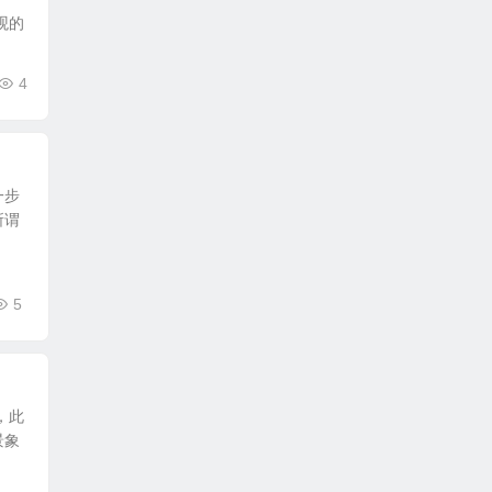
观的
4
一步
所谓
5
，此
景象