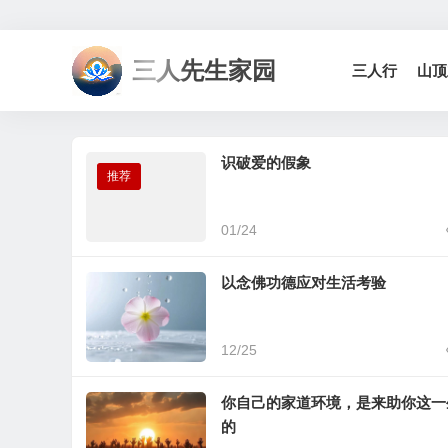
三人先生家园
三人行
山顶
识破爱的假象
推荐
01/24
以念佛功德应对生活考验
12/25
4篇
3篇
你自己的家道环境，是来助你这一
三人学习平台青青师兄真做
三人学习平台一香主
的
实行案例分享
家庭六步教育