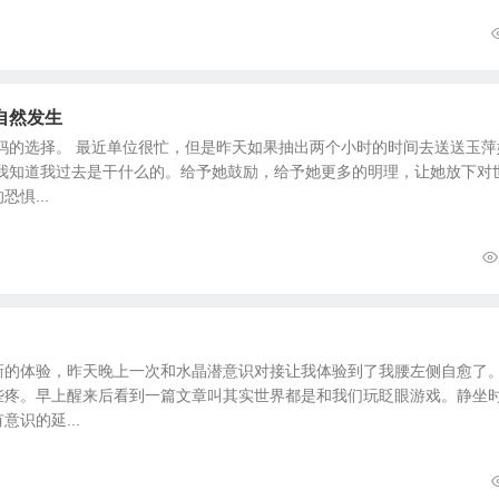
自然发生
妈的选择。 最近单位很忙，但是昨天如果抽出两个小时的时间去送送玉萍
 我知道我过去是干什么的。给予她鼓励，给予她更多的明理，让她放下对
惧...
新的体验，昨天晚上一次和水晶潜意识对接让我体验到了我腰左侧自愈了
些疼。早上醒来后看到一篇文章叫其实世界都是和我们玩眨眼游戏。静坐
识的延...