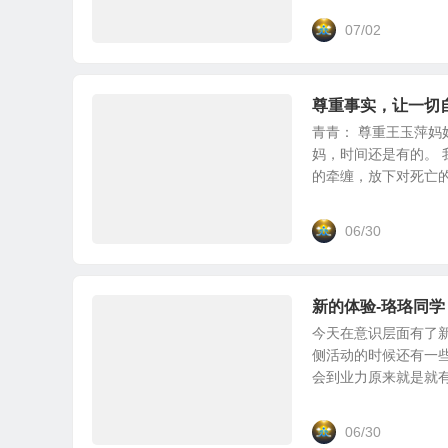
07/02
尊重事实，让一切
青青： 尊重王玉萍妈
妈，时间还是有的。
的牵缠，放下对死亡的恐
06/30
新的体验-珞珞同学
今天在意识层面有了
侧活动的时候还有一
会到业力原来就是就有意
06/30