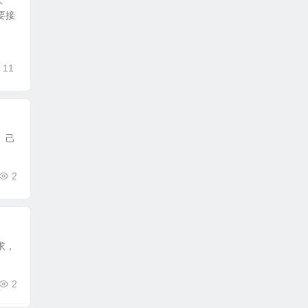
坎
要接
11
。己
2
求，
2