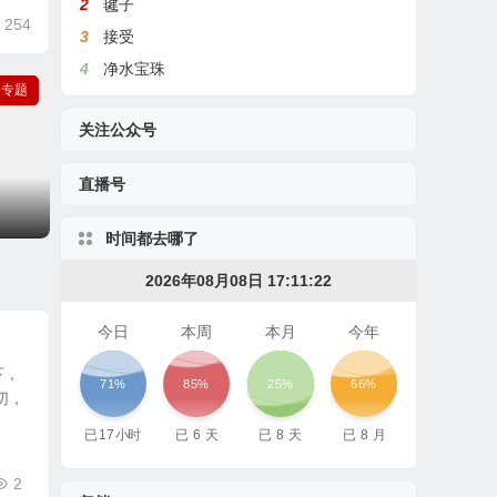
2
毽子
254
3
接受
4
净水宝珠
专题
关注公众号
直播号
时间都去哪了
2026年08月08日 17:11:23
今日
本周
本月
今年
下，
71%
85%
25%
66%
切，
已
17
小时
已
6
天
已
8
天
已
8
月
2