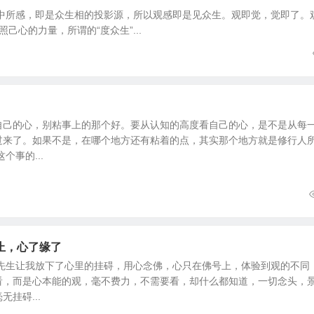
中所感，即是众生相的投影源，所以观感即是见众生。观即觉，觉即了。
心的力量，所谓的“度众生”...
自己的心，别粘事上的那个好。要从认知的高度看自己的心，是不是从每
过来了。如果不是，在哪个地方还有粘着的点，其实那个地方就是修行人
个事的...
止，心了缘了
人先生让我放下了心里的挂碍，用心念佛，心只在佛号上，体验到观的不同
看，而是心本能的观，毫不费力，不需要看，却什么都知道，一切念头，
挂碍...