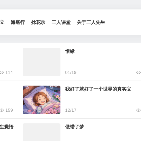
立
海底行
捻花录
三人课堂
关于三人先生
惜缘
114
01/19
我好了就好了一个世界的真实义
159
12/17
12篇
3篇
生觉悟
做错了梦
播讲解
行者的心犹如明月….
善法加念佛 无上真妙合