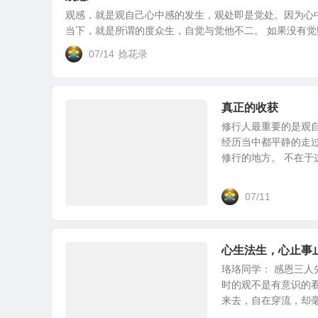
观感，就是观自己心中感的发生，观处即是觉处。因为心
当下，就是所谓的度众生，自觉与觉他不二。 如果没有觉照己
07/14
捻花录
真正的收获
修行人最重要的是观
经历当中都平静的走
修行的地方。 不在于这
07/11
心生法生，心止事
珞珞同学： 感恩三
时的观不是有意识的
来去，自在穿流，却毫无