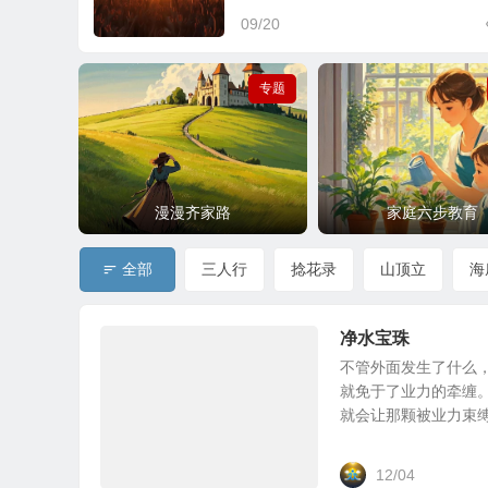
09/20
专题
漫漫齐家路
家庭六步教育
全部
三人行
捻花录
山顶立
海
净水宝珠
不管外面发生了什么
就免于了业力的牵缠
就会让那颗被业力束缚的
12/04