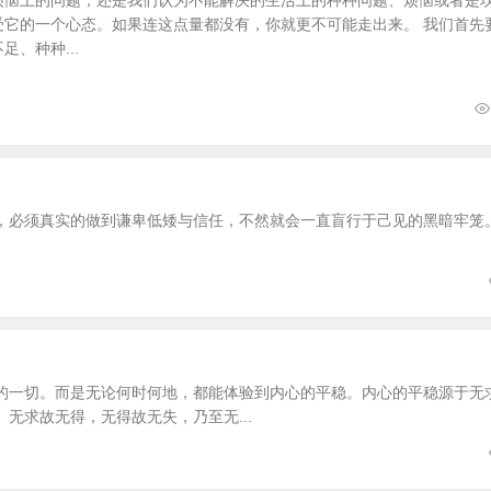
烦恼上的问题，还是我们认为不能解决的生活上的种种问题、烦恼或者是
受它的一个心态。如果连这点量都没有，你就更不可能走出来。 我们首先
、种种...
，必须真实的做到谦卑低矮与信任，不然就会一直盲行于己见的黑暗牢笼
的一切。而是无论何时何地，都能体验到内心的平稳。内心的平稳源于无
无求故无得，无得故无失，乃至无...