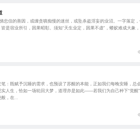
道
悌忠信的善因，或缠贪嗔痴慢的迷丝，或坠杀盗淫妄的业沼。一字落定，
皆是宿业所引，因果昭彰。须知“天生业定，因果不虚”，蝼蚁难成大象
伏笔：既赋予沉睡的需求，也预设了苏醒的本能，正如我们每晚安睡，总
实人生，恰如一场轮回大梦，道理亦是如此——若我们为自己种下“觉醒
，在...